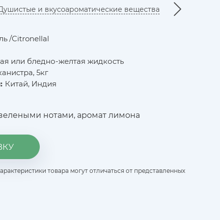
Душистые и вкусоароматические вещества
 /Citronellal
ая или бледно-желтая жидкость
анистра, 5кг
:
Китай, Индия
 зелеными нотами, аромат лимона
ВКУ
характеристики товара могут отличаться от представленных